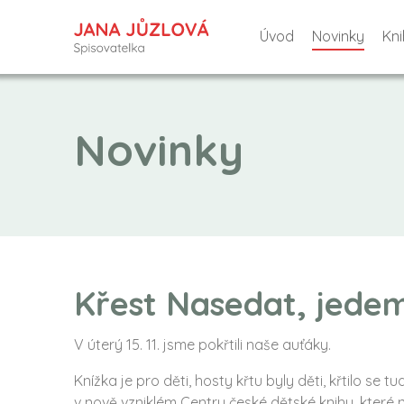
Úvod
Novinky
Kni
Novinky
Křest Nasedat, jede
V úterý 15. 11. jsme pokřtili naše auťáky.
Knížka je pro děti, hosty křtu byly děti, křtilo se tu
v nově vzniklém Centru české dětské knihy, které 