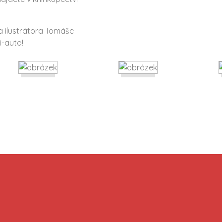
ra ilustrátora Tomáše
i-auto!