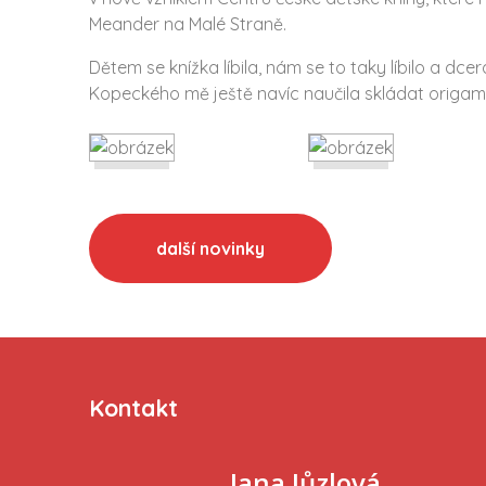
Meander na Malé Straně.
Dětem se knížka líbila, nám se to taky líbilo a dce
Kopeckého mě ještě navíc naučila skládat origam
další novinky
Kontakt
Jana Jůzlová