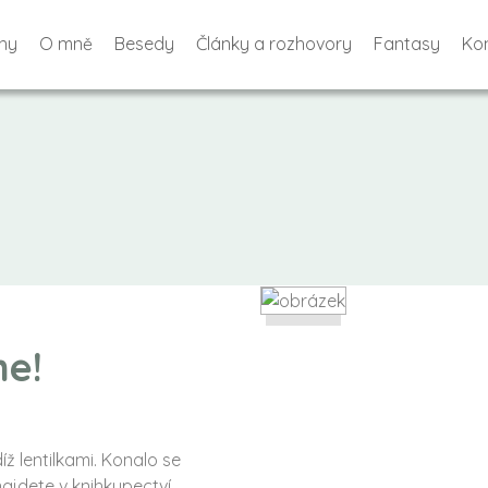
hy
O mně
Besedy
Články a rozhovory
Fantasy
Ko
me!
díž lentilkami. Konalo se
najdete v knihkupectví